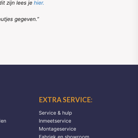
t zijn lees je
hier.
autjes gegeven.”
EXTRA SERVICE:
Service & hulp
den
Inmeetservice
Montageservice
Fabriek en showroom