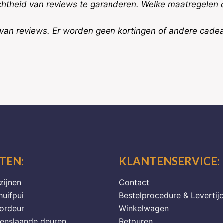
theid van reviews te garanderen. Welke maatregelen di
 van reviews. Er worden geen kortingen of andere cade
TEN:
KLANTENSERVICE:
zijnen
Contact
huifpui
Bestelprocedure & Levertij
oordeur
Winkelwagen
penslaande deuren
Retouren