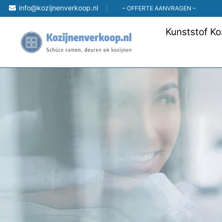
Skip
info@kozijnenverkoop.nl
– OFFERTE AANVRAGEN –
to
Kunststof Ko
content