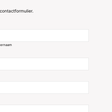
ontactformulier.
ternaam