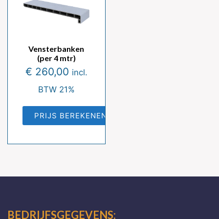
Vensterbanken
(per 4 mtr)
€
260,00
incl.
BTW 21%
PRIJS BEREKENEN
Dit
product
heeft
meerdere
variaties.
Deze
optie
BEDRIJFSGEGEVENS: