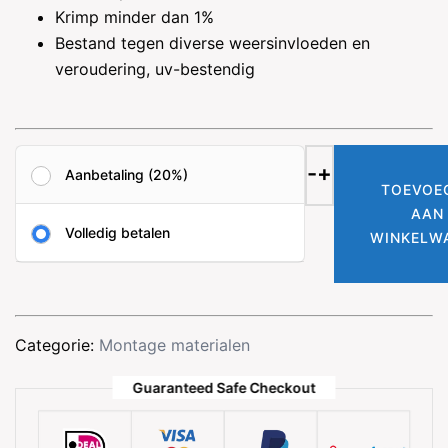
Krimp minder dan 1%
Bestand tegen diverse weersinvloeden en
veroudering, uv-bestendig
SILISTO®TACK
-
+
Aanbetaling (20%)
290ml
TOEVOE
|
AAN
Volledig betalen
Siliconenvrije
WINKELW
hightack
aantal
Categorie:
Montage materialen
Guaranteed Safe Checkout