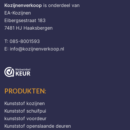
kan
Kozijnenverkoop
is onderdeel van
gekozen
EA-Kozijnen
worden
Eibergsestraat 183
op
7481 HJ Haaksbergen
de
productpagina
T: 085-8001593
E: info@kozijnenverkoop.nl
PRODUKTEN:
Kunststof kozijnen
Kunststof schuifpui
kunststof voordeur
Kunststof openslaande deuren