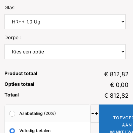
Glas:
Dorpel:
Product totaal
€ 812,82
Opties totaal
€ 0,00
Totaal
€ 812,82
vast
-
+
Aanbetaling (20%)
kunststof
TOEVOE
kozijn
AAN
Volledig betalen
met
WINKELW