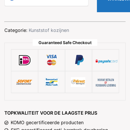
borstwering
aantal
Categorie:
Kunststof kozijnen
Guaranteed Safe Checkout
TOPKWALITEIT VOOR DE LAAGSTE PRIJS
KOMO gecertificeerde producten
SKG gecertificeerd anti-kerntrek deurbeslag