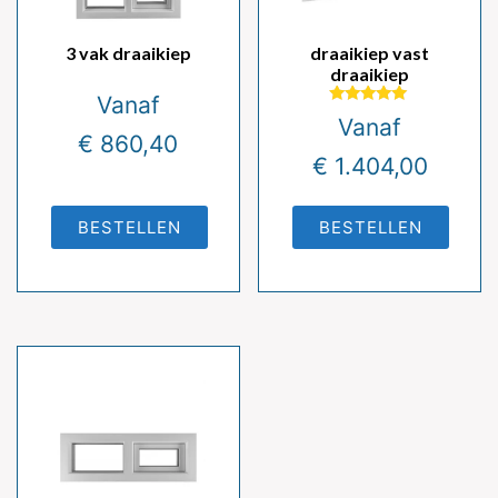
3 vak draaikiep
draaikiep vast
draaikiep
Vanaf
Gewaardeerd
Vanaf
5.00
€
860,40
uit 5
€
1.404,00
BESTELLEN
BESTELLEN