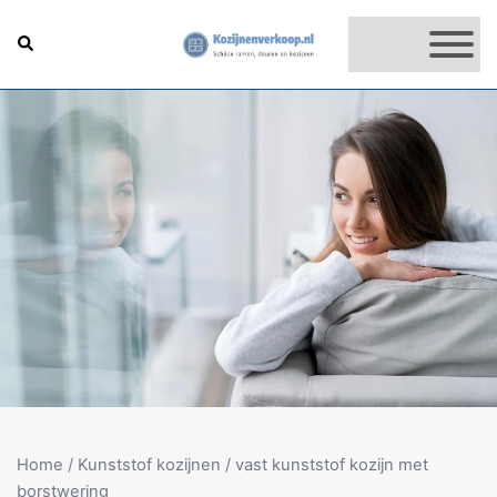
Skip
to
Search
content
Home
/
Kunststof kozijnen
/ vast kunststof kozijn met
borstwering