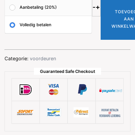
zijlicht
-
+
Aanbetaling (20%)
met
TOEVOE
voordeur
AAN
Volledig betalen
aantal
WINKELW
Categorie:
voordeuren
Guaranteed Safe Checkout