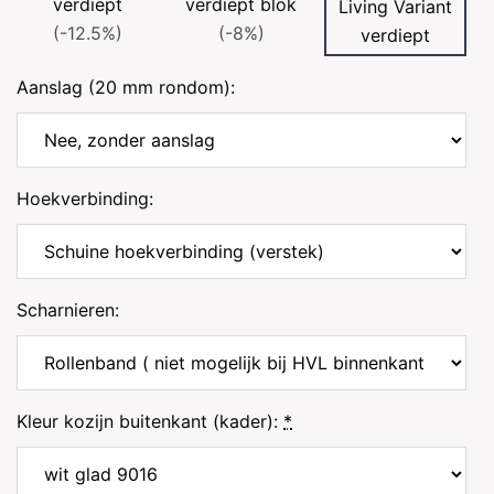
verdiept
verdiept blok
Living Variant
(-12.5%)
(-8%)
verdiept
Aanslag (20 mm rondom):
Hoekverbinding:
Scharnieren:
Kleur kozijn buitenkant (kader):
*