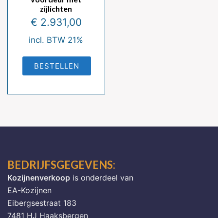
zijlichten
€
2.931,00
incl. BTW 21%
BESTELLEN
BEDRIJFSGEGEVENS:
Kozijnenverkoop
is onderdeel van
EA-Kozijnen
Eibergsestraat 183
7481 HJ Haaksbergen