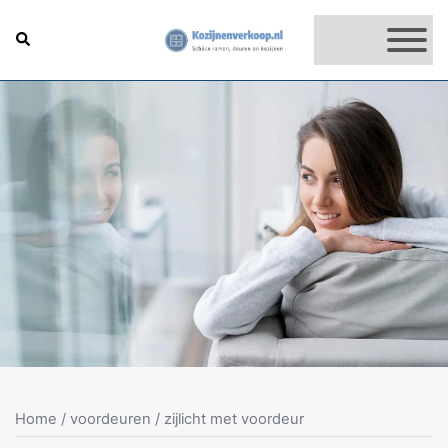
Skip
to
Search
content
Home
/
voordeuren
/ zijlicht met voordeur