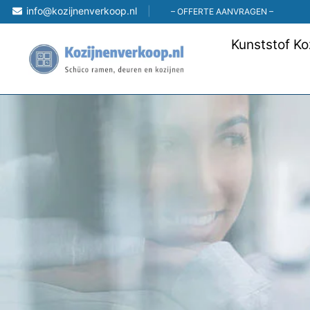
Skip
info@kozijnenverkoop.nl
– OFFERTE AANVRAGEN –
to
Kunststof Ko
content