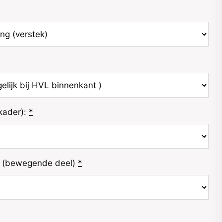
kader):
*
de (bewegende deel)
*