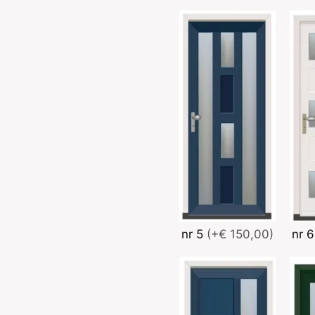
nr 5
(+€ 150,00)
nr 